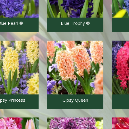
Vo
VORGETRIEBENE NARZISSEN
IP
Hyacinthus
Blue Pearl ®
Blue Trophy ®
Amaryllis
Crocus
Muscari
Allium
Allium Bio
Anemone
ipsy Princess
Gipsy Queen
Lilium
Gladiolus