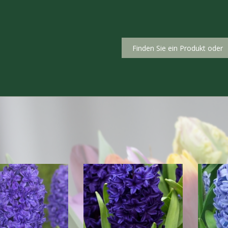
Produkte
Ve
Le
Tulipa
VORGETRIEBENE TULPEN
Int
Tulipa Bio
Ka
Narcissus