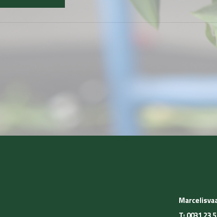
Hyacinthoides
Freesia
Galanthus
Iris
Ixia
Leucojum
Nectaroscordum
Ornithogalum
Oxalis
Marcelisvaa
Puschkinia
T:
0031 23 