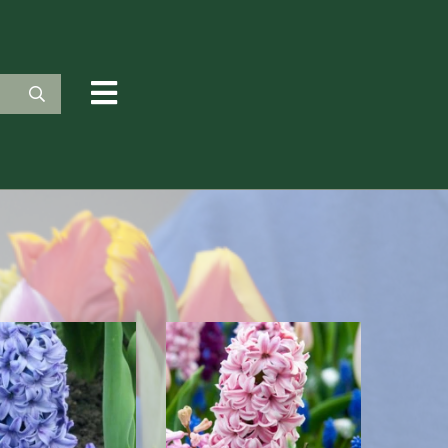
rkaufsbedingungen
ergut
eressante Seiten
talogen