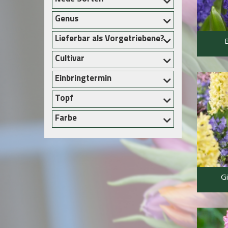
Verkaufsförderung
Genus
Contact
Lieferbar als Vorgetriebene?
Cultivar
Einbringtermin
Topf
Farbe
G