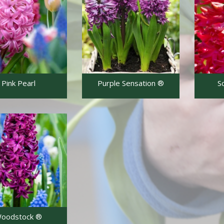
Gladiolen kl. bl.
Dahlien
Camassia
Pink Pearl
Purple Sensation ®
S
Chionodoxa
Colchicum
Erythronium
Fritillaria
Eremurus
Eranthis
oodstock ®