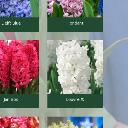
rgetriebene
M 2022
Delft Blue
Fondant
Jan Bos
Louvre ®