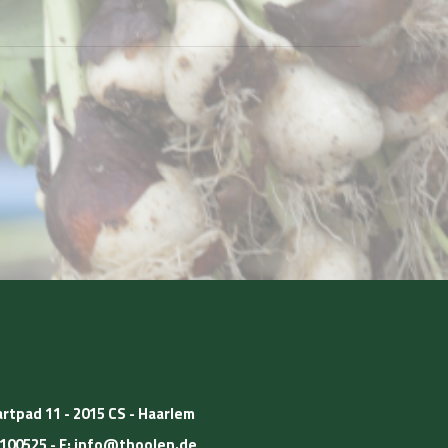
rtpad 11 - 2015 CS - Haarlem
5100525
- E:
info@thoolen.de